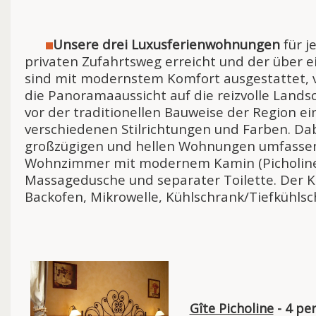
Unsere drei Luxusferienwohnungen
für j
privaten Zufahrtsweg erreicht und der über 
sind mit modernstem Komfort ausgestattet, ve
die Panoramaaussicht auf die reizvolle Land
vor der traditionellen Bauweise der Region e
verschiedenen Stilrichtungen und Farben. Dabe
großzügigen und hellen Wohnungen umfassen j
Wohnzimmer mit modernem Kamin (Picholine u
Massagedusche und separater Toilette. Der 
Backofen, Mikrowelle, Kühlschrank/Tiefkühlsc
Gîte Picholine
- 4 per