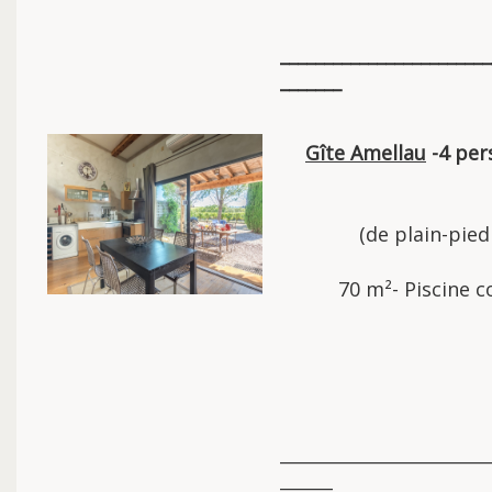
________________________
_______
Gîte Amellau
-4 per
(de plain-pied
70 m²- Piscine
________________________
______