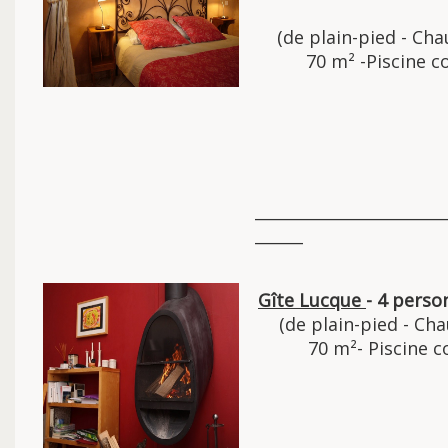
(de plain-pied - Ch
70 m² -Piscine 
________________________
______
Gîte Lucque
- 4 perso
(de plain-pied - Ch
70 m²- Piscine 