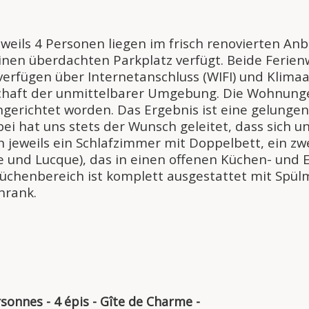
eweils 4 Personen liegen im frisch renovierten 
einen überdachten Parkplatz verfügt. Beide Feri
rfügen über Internetanschluss (WIFI) und Klimaanl
schaft der unmittelbarer Umgebung. Die Wohnunge
ingerichtet worden. Das Ergebnis ist eine gelunge
i hat uns stets der Wunsch geleitet, dass sich un
eweils ein Schlafzimmer mit Doppelbett, ein zwei
nd Lucque), das in einen offenen Küchen- und E
Küchenbereich ist komplett ausgestattet mit Spü
hrank.
sonnes - 4 épis - Gîte de Charme -