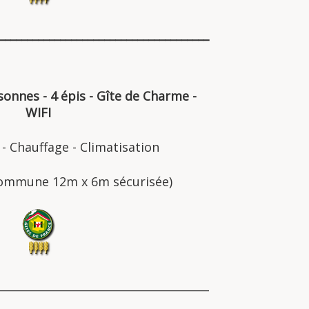
______________________________________
sonnes - 4 épis - Gîte de Charme -
WIFI
 - Chauffage - Climatisation
 commune 12m x 6m sécurisée
)
______________________________________