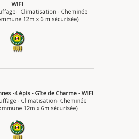
WIFI
auffage- Climatisation - Cheminée
commune 12m x 6 m sécurisée)
______________________________________
nnes -4 épis - Gîte de Charme - WIFI
auffage - Climatisation- Cheminée
commune 12m x 6m sécurisée)