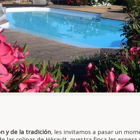
n y de la tradición
, les invitamos a pasar un mom
 las colinas de Hérault, nuestra finca les espera