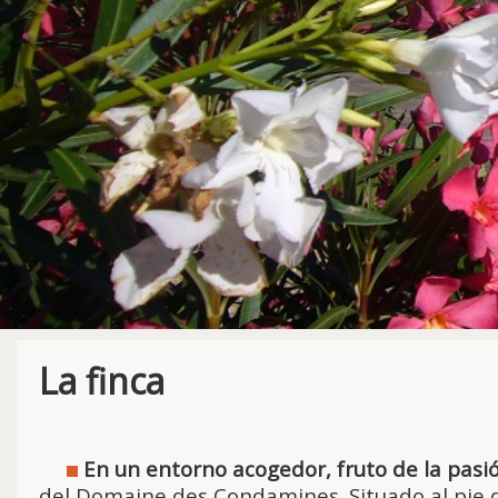
La finca
En un entorno acogedor, fruto de la pasió
del Domaine des Condamines. Situado al pie de